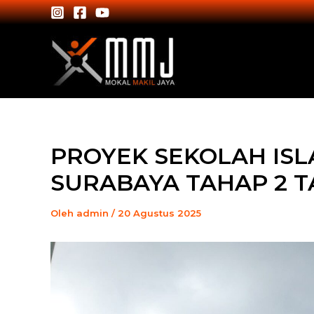
Lewati
Post
ke
navigation
konten
PROYEK SEKOLAH ISL
SURABAYA TAHAP 2 T
Oleh
admin
/
20 Agustus 2025